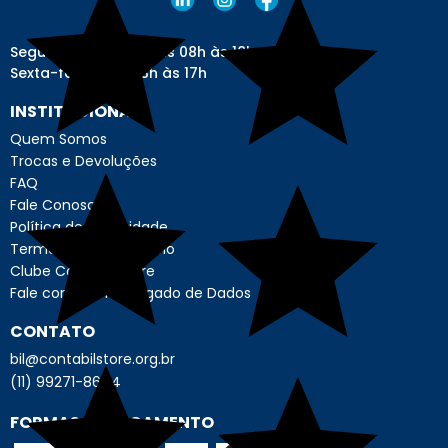
Segunda a quinta: das 08h às 18h
Sexta-feira: das 08h às 17h
INSTITUCIONAL
Quem Somos
Trocas e Devoluções
FAQ
Fale Conosco
Política de Privacidade
Termo de Uso - Usuário
Clube Contábil Store
Fale com o Encarregado de Dados
CONTATO
bil@contabilstore.org.br
(11) 99271-8644
FORMAS DE PAGAMENTO