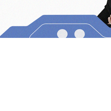
o encontrado para sua busca.
gitação ou tente refazer a pesquisa com outro termo.
Início