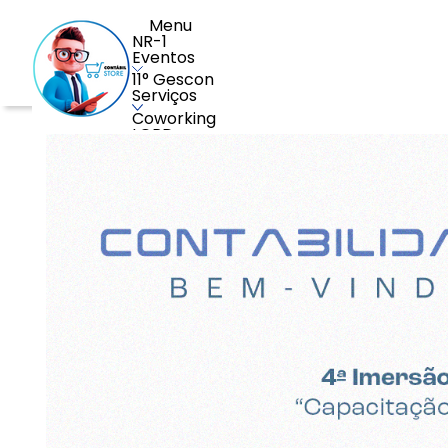
Menu
NR-1
Eventos
11° Gescon
Serviços
Coworking
LGPD
Assinatura Eletrônica e digital
Recrutamento e Seleção
Marcas e Patentes
Analise Comportamental
Sustentabilidade
Consultorias
Serviços Gerais
Palestras
Admissão Digital
Auditoria do e-Social
Recursos Humanos
Guarda de documentos
Softwares
Software de Gestão
Software de Automação de Processos
Software de Monitoramento
Software de TI e Cloud
Software de Imposto de Renda
Software Contábil e Fiscal