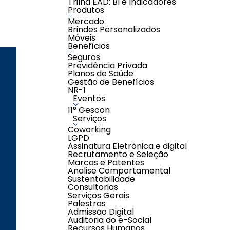
Trilha EAD: BI e Indicadores
Produtos
Mercado
Brindes Personalizados
Móveis
Benefícios
Seguros
Previdência Privada
Planos de Saúde
ENDEREÇO
LOJAS
Gestão de Benefícios
NR-1
Eventos
11° Gescon
Serviços
Segunda à Sexta-
Coworking
feira das 08h00 às
LGPD
17h00
Assinatura Eletrônica e digital
Recrutamento e Seleção
Sábados das 08h00
Marcas e Patentes
às 12h00
Analise Comportamental
(exceto feriados)
Sustentabilidade
Consultorias
Serviços Gerais
Palestras
Admissão Digital
Auditoria do e-Social
Recursos Humanos