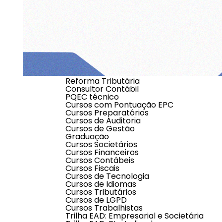
Software Tributário
Software Financeiro
Software de Controladoria
Software de Atendimento
Software Terceiro Setor
Educação
PQEC
MBA
EAD
Reforma Tributária
Consultor Contábil
PQEC técnico
Cursos com Pontuação EPC
Cursos Preparatórios
Cursos de Auditoria
Cursos de Gestão
Graduação
Cursos Societários
Cursos Financeiros
Cursos Contábeis
Cursos Fiscais
Cursos de Tecnologia
Nenhum resultad
Cursos de Idiomas
Verifique se ocorreu algum erro de di
Cursos Tributários
Cursos de LGPD
Cursos Trabalhistas
Trilha EAD: Empresarial e Societária