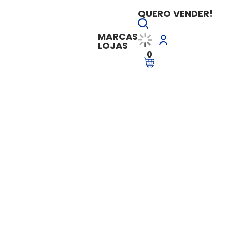
QUERO VENDER!
MARCAS
LOJAS
0
entação e Refeição
Vale Alimentação 
Vendido e entregue por
Nova Camelo
Sob Consulta
Li e aceito as condições
Tenho interesse
veja mais em
Nova Camelot Corre