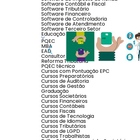
Software Contábil e Fiscal
Software Tributário
Software Financeiro
Software de Controladoria
Software de Atendimento
Software Terceiro Setor
Educação
PQEC
MBA
EAD
Consultor Contábil
Reforma Tributária
PQEC técnico
Cursos com Pontuação EPC
Cursos Preparatórios
Cursos de Auditoria
Descrição do produto
Cursos de Gestão
Graduação
Cursos Societários
Benefícios Corporativos que Valorizam sua Equ
Cursos Financeiros
Cursos Contábeis
Já pensou no impacto positivo que benefícios bem e
Cursos Fiscais
alimentação e refeição vai muito além de uma obrig
Cursos de Tecnologia
Cursos de Idiomas
Nós fornecemos soluções personalizadas que atende
Cursos Tributários
um ambiente de trabalho mais saudável e motivado
Cursos de LGPD
Cursos Trabalhistas
Por que investir em benefícios com a gente?