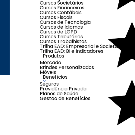
Cursos Societários
Termo de Uso
Cursos Financeiros
Clube Contáb
Cursos Contábeis
Cursos Fiscais
Fale com o 
Segunda a quinta: das 08h às 18h
Cursos de Tecnologia
Sexta-feira: das 08h às 17h
Cursos de Idiomas
Cursos de LGPD
Cursos Tributários
Cursos Trabalhistas
Trilha EAD: Empresarial e Societária
Trilha EAD: BI e Indicadores
Contábil Sto
Produtos
Mercado
Brindes Personalizados
Criação e Desenvolvimento Agên
Móveis
Benefícios
Seguros
Previdência Privada
Planos de Saúde
Gestão de Benefícios