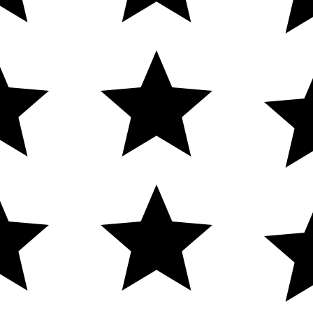
 - Usuário
il Store
Encarregado de Dados
re - © Contábil Store. Todos os Direitos Reservados. CNPJ: 62.63
cia
New Humans
| Plataforma
Add Suite
- Tecnologia e Comuni