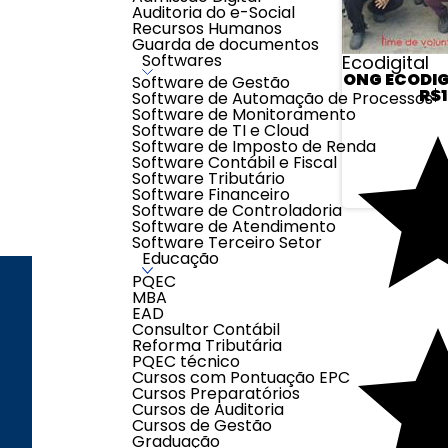
Auditoria do e-Social
Recursos Humanos
Guarda de documentos
Softwares
Ecodigital
ONG ECODIGI
Software de Gestão
R$1
Software de Automação de Processos
Software de Monitoramento
Software de TI e Cloud
Software de Imposto de Renda
Software Contábil e Fiscal
Software Tributário
Software Financeiro
Software de Controladoria
Software de Atendimento
Software Terceiro Setor
Educação
PQEC
MBA
EAD
INSTITUCI
Consultor Contábil
Reforma Tributária
Quem Somo
PQEC técnico
Trocas e De
Cursos com Pontuação EPC
Cursos Preparatórios
FAQ
Cursos de Auditoria
Fale Conosc
Cursos de Gestão
Política de P
Graduação