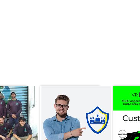
ais satisfeitos.
ar da equipe.
os e valorizados.
 ao seu modelo de negócio e transforme os benefícios corporat
APROVEITE E VEJA TAMBÉM