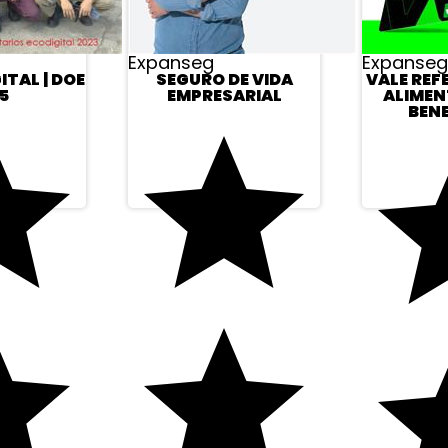
Expanseg
Expanseg
TAL | DOE
SEGURO DE VIDA
VALE REF
5
EMPRESARIAL
ALIMEN
BENE
ONAL
CONTATO
s
bil@contabilstore.org.br
voluções
(11) 99271-8644
o
rivacidade