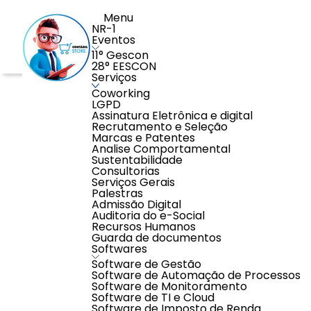
Menu
NR-1
Eventos
11° Gescon
28° EESCON
Serviços
Home
>
Benefícios
>
Gestão de Benefícios
>
Vale Alim
Coworking
LGPD
Assinatura Eletrônica e digital
Recrutamento e Seleção
Marcas e Patentes
Analise Comportamental
Sustentabilidade
Consultorias
Serviços Gerais
Palestras
Admissão Digital
Auditoria do e-Social
Recursos Humanos
Guarda de documentos
Softwares
Software de Gestão
Software de Automação de Processos
Software de Monitoramento
Software de TI e Cloud
Software de Imposto de Renda