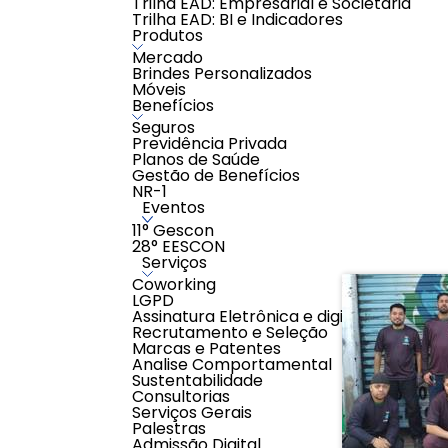
Trilha EAD: Empresarial e Societária
Melhore o clima organizacional com colaboradores m
Trilha EAD: BI e Indicadores
Reforce o compromisso da empresa com o bem-est
Produtos
Aumente a produtividade com profissionais engajad
Mercado
Brindes Personalizados
Escolha alternativas que se encaixem perfeitamente
Móveis
Invista no que realmente importa: sua equipe!
Benefícios
AVALIAÇÕES
Seguros
Previdência Privada
0,0
Planos de Saúde
Avaliar
Gestão de Benefícios
0 classificações de clientes
NR-1
Eventos
11° Gescon
28° EESCON
Serviços
Coworking
LGPD
Assinatura Eletrônica e digital
Recrutamento e Seleção
Marcas e Patentes
Analise Comportamental
Sustentabilidade
Consultorias
Serviços Gerais
Palestras
Admissão Digital