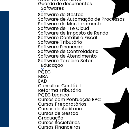
Guarda de documentos
Softwares
Software de Gestão
Software de Automação de Processos
Software de Monitoramento
Software de TI e Cloud
ENDEREÇO
LOJAS
Software de Imposto de Renda
Software Contábil e Fiscal
Software Tributário
Software Financeiro
Software de Controladoria
Segunda à Sexta-
Software de Atendimento
feira das 08h00 às
Software Terceiro Setor
17h00
Educação
Sábados das 08h00
PQEC
MBA
às 12h00
EAD
(exceto feriados)
Consultor Contábil
Reforma Tributária
PQEC técnico
Cursos com Pontuação EPC
Cursos Preparatórios
Cursos de Auditoria
Cursos de Gestão
Graduação
Criação e Desenvolvimento Agên
Cursos Societários
Cursos Financeiros