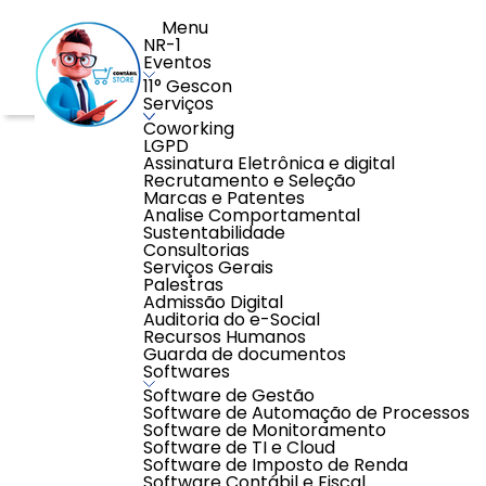
Menu
NR-1
Eventos
11° Gescon
Serviços
Coworking
Home
>
Benefícios
>
Planos de Saúde
>
Planos Odonto
LGPD
Assinatura Eletrônica e digital
Recrutamento e Seleção
Marcas e Patentes
Analise Comportamental
Sustentabilidade
Consultorias
Serviços Gerais
Palestras
Admissão Digital
Auditoria do e-Social
Recursos Humanos
Guarda de documentos
Softwares
Software de Gestão
Software de Automação de Processos
Software de Monitoramento
Software de TI e Cloud
Software de Imposto de Renda
Software Contábil e Fiscal