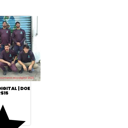
l
IGITAL | DOE
R$15