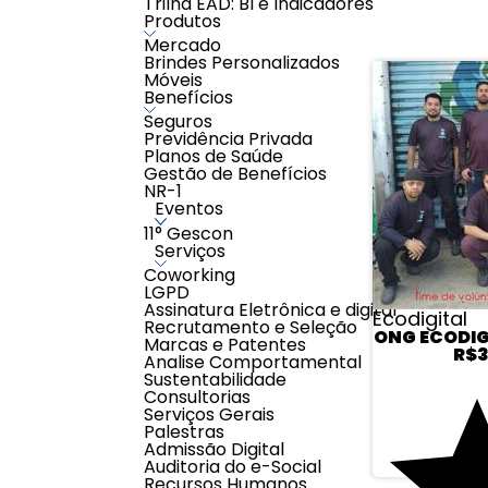
Trilha EAD: BI e Indicadores
Produtos
Mercado
Brindes Personalizados
Móveis
Benefícios
Seguros
Previdência Privada
Planos de Saúde
Gestão de Benefícios
NR-1
Eventos
11° Gescon
Serviços
Coworking
LGPD
Assinatura Eletrônica e digital
Ecodigital
Recrutamento e Seleção
ONG ECODIGI
Marcas e Patentes
R$
Analise Comportamental
Sustentabilidade
Consultorias
Serviços Gerais
Palestras
Admissão Digital
Auditoria do e-Social
Recursos Humanos