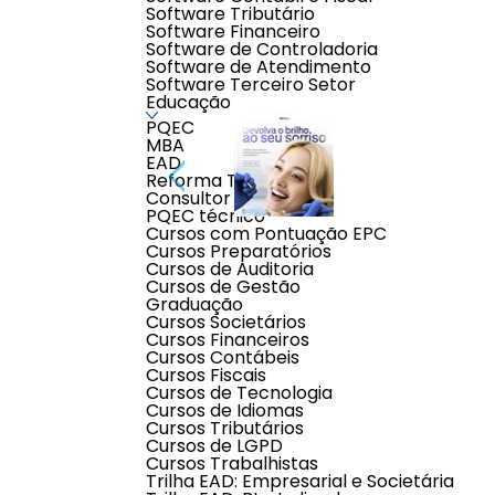
Software Tributário
Software Financeiro
Software de Controladoria
Software de Atendimento
Software Terceiro Setor
Educação
PQEC
MBA
EAD
Reforma Tributária
Consultor Contábil
PQEC técnico
Cursos com Pontuação EPC
Cursos Preparatórios
Cursos de Auditoria
Cursos de Gestão
Descrição do produto
Graduação
Cursos Societários
Cursos Financeiros
Planos odontológicos com excelente custo-benefício
Cursos Contábeis
Cursos Fiscais
AVALIAÇÕES
Cursos de Tecnologia
Cursos de Idiomas
0,0
Cursos Tributários
Avaliar
Cursos de LGPD
0 classificações de clientes
Cursos Trabalhistas
Trilha EAD: Empresarial e Societária