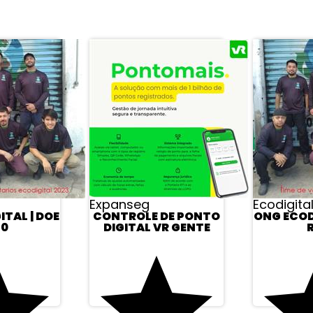
APROVEITE E VEJA TAMBÉM
Expanseg
Ecodigita
TAL | DOE
CONTROLE DE PONTO
ONG ECOD
30
DIGITAL VR GENTE