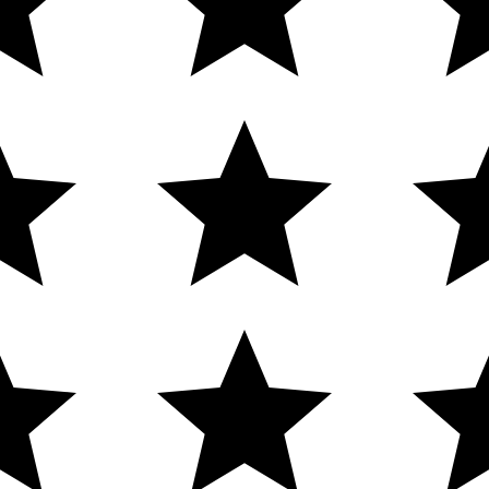
CONTATO
MINHA CONTA
SELOS
Minha Conta
Pedidos
Cadastre-se
cia
New Humans
| Plataforma
Add Suite
- Tecnologia e Comuni