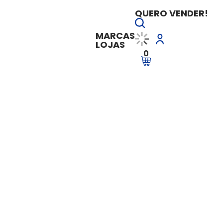
QUERO VENDER!
MARCAS
LOJAS
0
lógicos
Planos Odontológi
Vendido e entregue por
Lemmo Corr
Sob Consulta
TENHO INTERESSE
veja mais em
Lemmo Corretora d