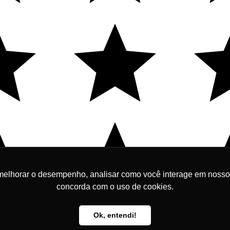
melhorar o desempenho, analisar como você interage em nosso sit
concorda com o uso de cookies.
Tenho interesse
Ok, entendi!
ionar
A
Preço Exclusivo para