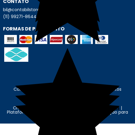
CONTATO
bil@contabilstore.org.br
(11) 99271-8644
FORMAS DE PAGAMENTO
Contábil Store - © Contábil Store. Todos os Direitos
Reservados. CNPJ: 62.636.675/0001-89
Criação e Desenvolvimento Agência
New Humans
|
Plataforma
Add Suite
- Tecnologia e Comunicação para
Transformação Digital