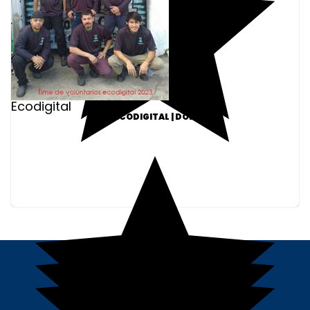
Ecodigital
ONG ECODIGITAL | DOE R$30