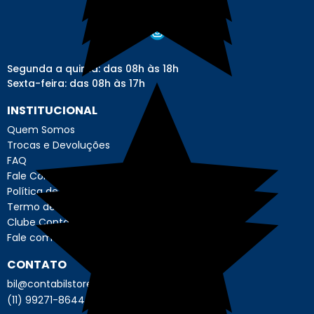
Segunda a quinta: das 08h às 18h
Sexta-feira: das 08h às 17h
INSTITUCIONAL
Quem Somos
Trocas e Devoluções
FAQ
Fale Conosco
Política de Privacidade
Termo de Uso - Usuário
Clube Contábil Store
Fale com o Encarregado de Dados
CONTATO
bil@contabilstore.org.br
(11) 99271-8644