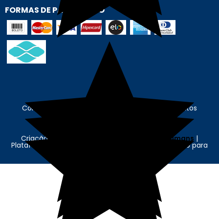
FORMAS DE PAGAMENTO
Contábil Store - © Contábil Store. Todos os Direitos
Reservados. CNPJ: 62.636.675/0001-89
Criação e Desenvolvimento Agência
New Humans
|
Plataforma
Add Suite
- Tecnologia e Comunicação para
Transformação Digital