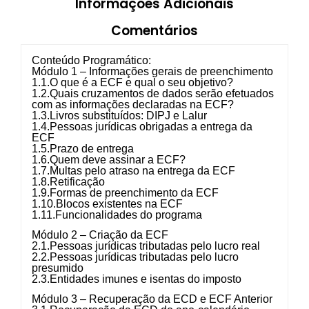
Informações Adicionais
Comentários
Conteúdo Programático:
Módulo 1 – Informações gerais de preenchimento
1.1.O que é a ECF e qual o seu objetivo?
1.2.Quais cruzamentos de dados serão efetuados
com as informações declaradas na ECF?
1.3.Livros substituídos: DIPJ e Lalur
1.4.Pessoas jurídicas obrigadas a entrega da
ECF
1.5.Prazo de entrega
1.6.Quem deve assinar a ECF?
1.7.Multas pelo atraso na entrega da ECF
1.8.Retificação
1.9.Formas de preenchimento da ECF
1.10.Blocos existentes na ECF
1.11.Funcionalidades do programa
Módulo 2 – Criação da ECF
2.1.Pessoas jurídicas tributadas pelo lucro real
2.2.Pessoas jurídicas tributadas pelo lucro
presumido
2.3.Entidades imunes e isentas do imposto
Módulo 3 – Recuperação da ECD e ECF Anterior