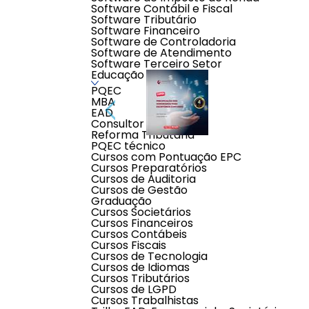
Software Contábil e Fiscal
Software Tributário
Software Financeiro
Software de Controladoria
Software de Atendimento
Software Terceiro Setor
Educação
PQEC
MBA
EAD
Consultor Contábil
Reforma Tributária
PQEC técnico
Cursos com Pontuação EPC
Cursos Preparatórios
Cursos de Auditoria
Descrição do produto
Cursos de Gestão
Graduação
Cursos Societários
Curso Pontuado no CFC:
Cursos Financeiros
AUD 4 | PERITO 4 | PROGP 4 | PRORT 4
Cursos Contábeis
Cursos Fiscais
Público-alvo:
Cursos de Tecnologia
Gestores de Empresas dos Serviços Contábeis, Empr
Cursos de Idiomas
Cursos Tributários
Objetivo do curso:
Cursos de LGPD
Formar profissionais para práticas de Precificação
Cursos Trabalhistas
Precificação para o processo de tomada de decisõe