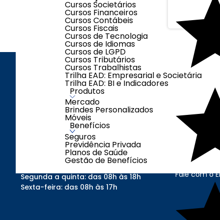
Cursos Societários
Cursos Financeiros
Cursos Contábeis
Cursos Fiscais
Cursos de Tecnologia
Cursos de Idiomas
Cursos de LGPD
Cursos Tributários
Cursos Trabalhistas
Trilha EAD: Empresarial e Societária
Trilha EAD: BI e Indicadores
INSTITUCI
Produtos
Quem Somo
Mercado
Brindes Personalizados
Trocas e De
Móveis
FAQ
Benefícios
Fale Conosc
Seguros
Política de P
Previdência Privada
Planos de Saúde
Termo de Uso
Gestão de Benefícios
Clube Contáb
Fale com o 
Segunda a quinta: das 08h às 18h
Sexta-feira: das 08h às 17h