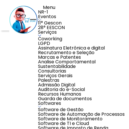
Menu
NR-1
Eventos
11° Gescon
28° EESCON
Serviços
Home
>
Educação
>
Cursos com Pontuação EPC
>
Prec
Coworking
LGPD
Assinatura Eletrônica e digital
Recrutamento e Seleção
Marcas e Patentes
Analise Comportamental
Sustentabilidade
Consultorias
Serviços Gerais
Palestras
Admissão Digital
Auditoria do e-Social
Recursos Humanos
Guarda de documentos
Softwares
Software de Gestão
Software de Automação de Processos
Software de Monitoramento
Software de TI e Cloud
Software de Imposto de Renda