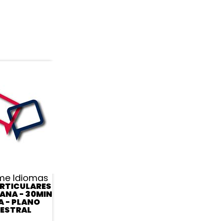
me Idiomas
RTICULARES
MANA - 30MIN
A - PLANO
ESTRAL