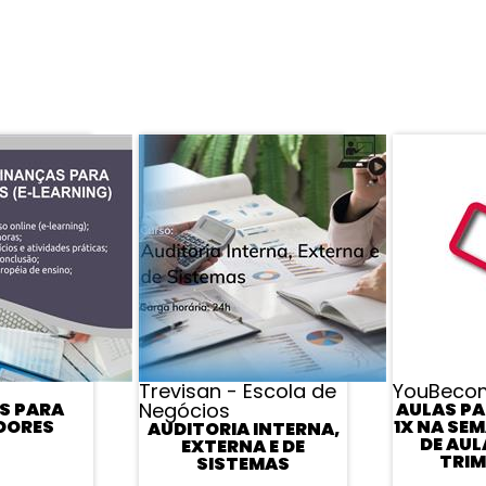
APROVEITE E VEJA TAMBÉM
Trevisan - Escola de
YouBeco
S PARA
Negócios
AULAS PA
DORES
1X NA SE
AUDITORIA INTERNA,
DE AUL
EXTERNA E DE
TRIM
SISTEMAS