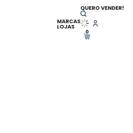
QUERO VENDER!
MARCAS
LOJAS
0
ificação dos Honorários para Escritórios Contábeis
Precificação dos H
Contábeis
Vendido e entregue por
Instituto F
R$ 49,99
R$ 260,00
à vi
Ver Parcelas
Adicionar