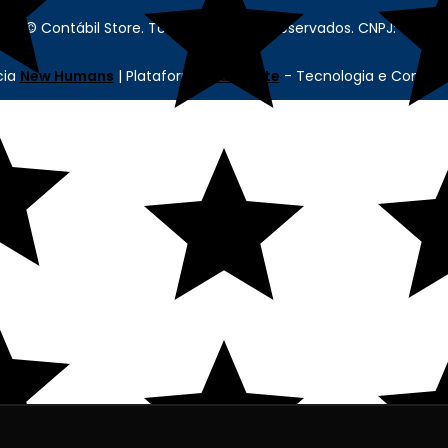
re - © Contábil Store. Todos os Direitos Reservados. CNPJ: 62.63
cia
New Humans
| Plataforma
Add Suite
- Tecnologia e Comuni