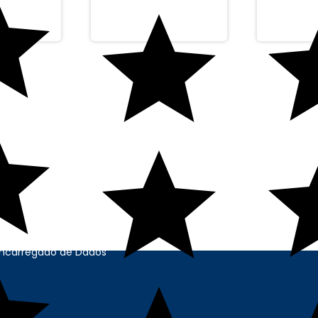
ONAL
CONTATO
s
bil@contabilstore.org.br
voluções
(11) 99271-8644
o
rivacidade
 - Usuário
il Store
Encarregado de Dados