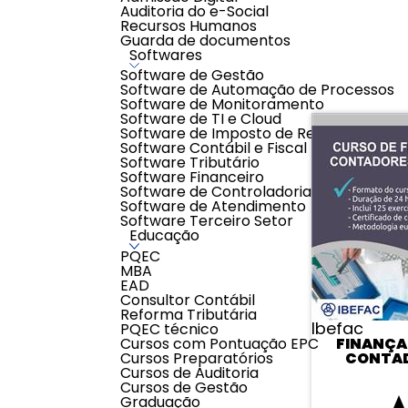
Auditoria do e-Social
Avaliar
Recursos Humanos
0 classificações de clientes
Guarda de documentos
Softwares
Software de Gestão
Software de Automação de Processos
Software de Monitoramento
Software de TI e Cloud
Software de Imposto de Renda
Software Contábil e Fiscal
Software Tributário
Software Financeiro
Software de Controladoria
Software de Atendimento
Software Terceiro Setor
Educação
PQEC
MBA
EAD
Consultor Contábil
Reforma Tributária
Ibefac
PQEC técnico
Cursos com Pontuação EPC
FINANÇA
Cursos Preparatórios
CONTA
Cursos de Auditoria
Cursos de Gestão
Graduação