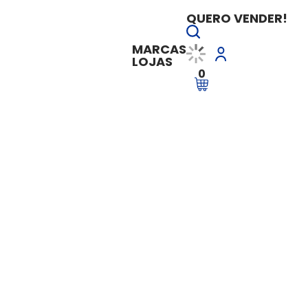
QUERO VENDER!
MARCAS
LOJAS
0
rma Tributária - Atualização e Desafios da Transição - RTNOV01
Reforma Tributária
Transição - RTNOV
Vendido e entregue por
Academia d
R$ 799,90
à vista
R$ 799,90
em até
9x de R$ 
Ver Parcelas
Adicionar