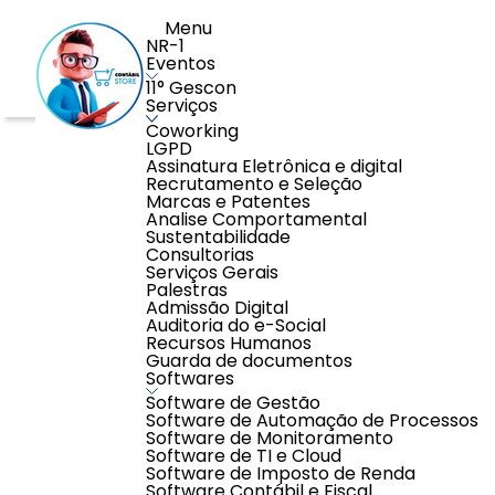
Menu
NR-1
Eventos
11° Gescon
Serviços
Coworking
Home
>
Educação
>
Cursos com Pontuação EPC
>
Refo
LGPD
Assinatura Eletrônica e digital
Recrutamento e Seleção
Marcas e Patentes
Analise Comportamental
Sustentabilidade
Consultorias
Serviços Gerais
Palestras
Admissão Digital
Auditoria do e-Social
Recursos Humanos
Guarda de documentos
Softwares
Software de Gestão
Software de Automação de Processos
Software de Monitoramento
Software de TI e Cloud
Software de Imposto de Renda
Software Contábil e Fiscal