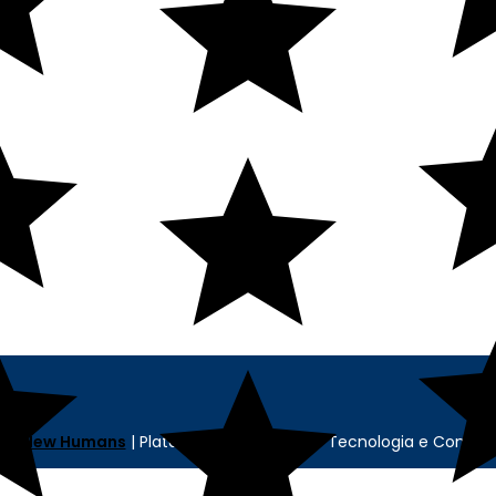
CONTATO
MINHA CONTA
SELOS
Minha Conta
Pedidos
Cadastre-se
cia
New Humans
| Plataforma
Add Suite
- Tecnologia e Comuni