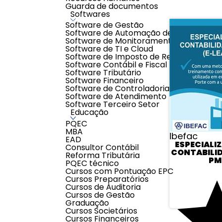
Guarda de documentos
Softwares
Software de Gestão
Software de Automação de Processos
Software de Monitoramento
Software de TI e Cloud
Software de Imposto de Renda
Software Contábil e Fiscal
Software Tributário
Software Financeiro
Software de Controladoria
Software de Atendimento
Software Terceiro Setor
Educação
PQEC
MBA
Ibefac
EAD
ESPECIALI
Consultor Contábil
CONTABILI
Reforma Tributária
PM
PQEC técnico
Cursos com Pontuação EPC
Cursos Preparatórios
Cursos de Auditoria
Cursos de Gestão
Graduação
Cursos Societários
Cursos Financeiros