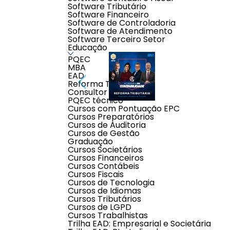
Software Tributário
Software Financeiro
Software de Controladoria
Software de Atendimento
Software Terceiro Setor
Educação
PQEC
MBA
EAD
Reforma Tributária
Consultor Contábil
PQEC técnico
Cursos com Pontuação EPC
Cursos Preparatórios
Cursos de Auditoria
Cursos de Gestão
Descrição do produto
Graduação
Cursos Societários
Cursos Financeiros
Participe do curso completo sobre a Reforma Tributária e saib
Cursos Contábeis
adaptar com segurança.
Cursos Fiscais
Cursos de Tecnologia
Dias:
19 e 26 de Novembro de 2025
Cursos de Idiomas
Horário:
08h30 às 17h30
Cursos Tributários
Local:
Transmissão ao vivo e online via Zoom
Professores:
Eugenio Montoto, Marina Kurtz e Jacob Gomes
Cursos de LGPD
Cursos Trabalhistas
CURSO PONTUADO PELO CFC • Educação Profissional Con
Trilha EAD: Empresarial e Societária
AUD, PERITO, CMN, SUSEP, PROGP, PRORT, PREVIC, PREV