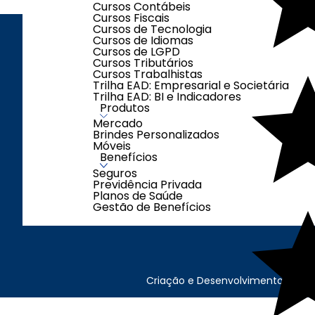
Cursos Contábeis
Cursos Fiscais
Cursos de Tecnologia
Cursos de Idiomas
Cursos de LGPD
ENDEREÇO
LOJAS
Cursos Tributários
Cursos Trabalhistas
Trilha EAD: Empresarial e Societária
Trilha EAD: BI e Indicadores
Produtos
Segunda à Sexta-
Mercado
feira das 08h00 às
Brindes Personalizados
Móveis
17h00
Benefícios
Sábados das 08h00
Seguros
às 12h00
Previdência Privada
(exceto feriados)
Planos de Saúde
Gestão de Benefícios
Criação e Desenvolvimento Agên