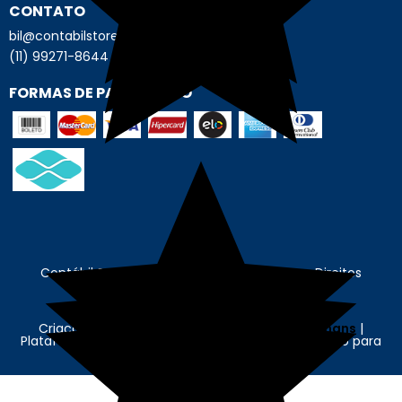
CONTATO
bil@contabilstore.org.br
(11) 99271-8644
FORMAS DE PAGAMENTO
Contábil Store - © Contábil Store. Todos os Direitos
Reservados. CNPJ: 62.636.675/0001-89
Criação e Desenvolvimento Agência
New Humans
|
Plataforma
Add Suite
- Tecnologia e Comunicação para
Transformação Digital