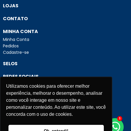
LOJAS
CONTATO
MINHA CONTA
Minha Conta
Pedidos
Cadastre-se
SELOS
Tenho interesse
REDES SOCIAIS
Preço Exclusivo para
Tenho interesse
Loja Online
Preço Exclusivo para
Utilizamos cookies para oferecer melhor
FORMAS DE PAGAMENTO
Loja Online
experiência, melhorar o desempenho, analisar
como você interage em nosso site e
personalizar conteúdo. Ao utilizar este site, você
concorda com o uso de cookies.
1
Criação e Desenvolvimento Agência
New Humans
|
Ok, entendi!