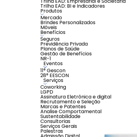
Trilha EAD: Empresarial e Societária
Próximas turmas:
Trilha EAD: BI e Indicadores
Acesso imediato
Produtos
CURSO ONLINE GRAVADO
Mercado
Brindes Personalizados
Móveis
Benefícios
Conteúdo Programático:
Seguros
MATERIAIS DO CURSO SIMPLES NACIONAL 
Previdência Privada
ESPECIALISTA NO SIMPLES NACIONAL (AULAS A
Planos de Saúde
ESPECIALISTA NO SIMPLES NACIONAL (AULAS
Gestão de Benefícios
GRUPO DOS ALUNOS NO WHATSAPP
NR-1
MATERIAIS- TURMA 2- SIMPLES NACIONAL
Eventos
ESPECIALISTA NO SIMPLES NACIONAL TURMA 2
ESPECIALISTA NO SIMPLES NACIONAL TURMA 2
11° Gescon
ESPECIALISTA NO SIMPLES NACIONAL TURMA 
28° EESCON
AULÃO 15/12/2021- PERGUNTAS E RESPOSTAS
Serviços
Coworking
AVALIAÇÕES
LGPD
0,0
Assinatura Eletrônica e digital
Avaliar
Recrutamento e Seleção
Marcas e Patentes
0 classificações de clientes
Analise Comportamental
Sustentabilidade
Consultorias
Serviços Gerais
Palestras
Admissão Digital