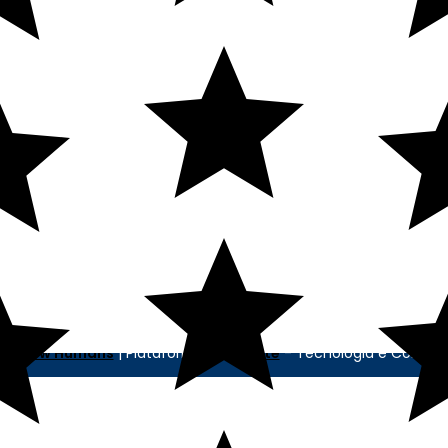
CONTATO
MINHA CONTA
SELOS
Minha Conta
Pedidos
Cadastre-se
cia
New Humans
| Plataforma
Add Suite
- Tecnologia e Comuni