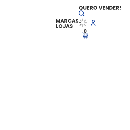
QUERO VENDER!
MARCAS
LOJAS
0
no Simples Nacional
Especialista no Si
Vendido e entregue por
Sevilha Edu
R$ 497,00
à vista
R$ 497,00
em até
6x de R$ 
Ver Parcelas
Adicionar