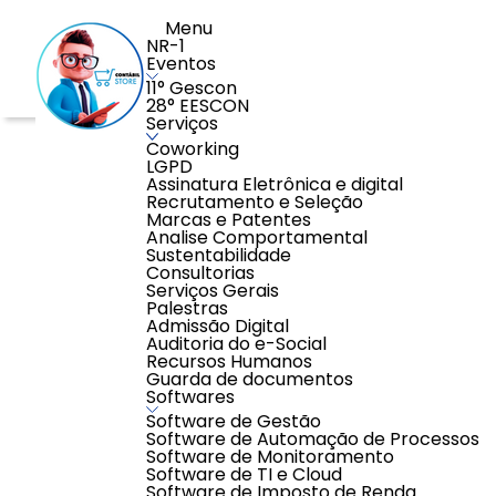
Menu
NR-1
Eventos
11° Gescon
28° EESCON
Serviços
Home
>
Educação
>
Cursos Tributários
>
Especialista 
Coworking
LGPD
Assinatura Eletrônica e digital
Recrutamento e Seleção
Marcas e Patentes
Analise Comportamental
Sustentabilidade
Consultorias
Serviços Gerais
Palestras
Admissão Digital
Auditoria do e-Social
Recursos Humanos
Guarda de documentos
Softwares
Software de Gestão
Software de Automação de Processos
Software de Monitoramento
Software de TI e Cloud
Software de Imposto de Renda