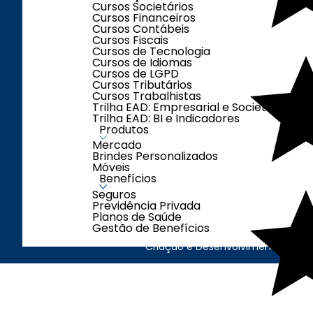
Cursos Societários
Cursos Financeiros
Cursos Contábeis
ENDEREÇO
LOJAS
Cursos Fiscais
Cursos de Tecnologia
Cursos de Idiomas
Cursos de LGPD
Segunda à Sexta-
Cursos Tributários
Cursos Trabalhistas
feira das 08h00 às
Trilha EAD: Empresarial e Societária
17h00
Trilha EAD: BI e Indicadores
Sábados das 08h00
Produtos
às 12h00
Mercado
Brindes Personalizados
(exceto feriados)
Móveis
Benefícios
Seguros
Previdência Privada
Planos de Saúde
Gestão de Benefícios
Criação e Desenvolvimento Agên