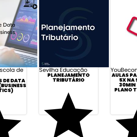
Escola de
Sevilha Educação
YouBeco
PLANEJAMENTO
AULAS PA
TRIBUTÁRIO
5X NA
S DE DATA
30MIN 
(BUSINESS
PLANO T
TICS)