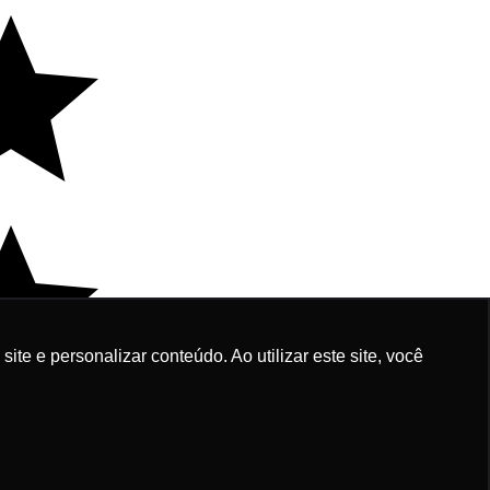
e e personalizar conteúdo. Ao utilizar este site, você
.350,00
Fale agora conosco!
 de R$ 135,00