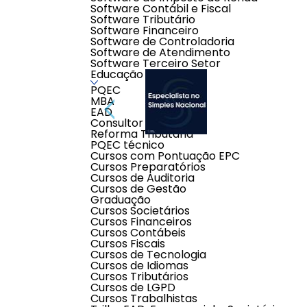
Software Contábil e Fiscal
Software Tributário
Software Financeiro
Software de Controladoria
Software de Atendimento
Software Terceiro Setor
Educação
PQEC
MBA
EAD
Consultor Contábil
Reforma Tributária
PQEC técnico
Cursos com Pontuação EPC
Cursos Preparatórios
Cursos de Auditoria
Descrição do produto
Cursos de Gestão
Graduação
Cursos Societários
Objetivo:
Desenvolver
conhecimento
, análise, e op
Cursos Financeiros
Público Alvo:
Profissionais
das áreas
contábeis, con
Cursos Contábeis
amplo e técnico
de profissionais
e não necessariame
Cursos Fiscais
Carga Horária:
Cursos de Tecnologia
Cursos de Idiomas
Cursos Tributários
Cursos de LGPD
Prazo para cancelamento: 
07 dias úteis
Cursos Trabalhistas
Prazo para contato com o cliente: 
48 horas