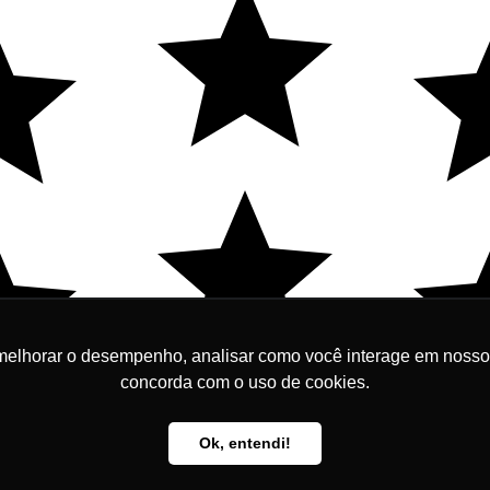
melhorar o desempenho, analisar como você interage em nosso sit
concorda com o uso de cookies.
R$ 497,00
R$ 1
0,00
Em até 6x de R$ 82,83
Ok, entendi!
Adicionar
Em até 10x
R$ 85,71