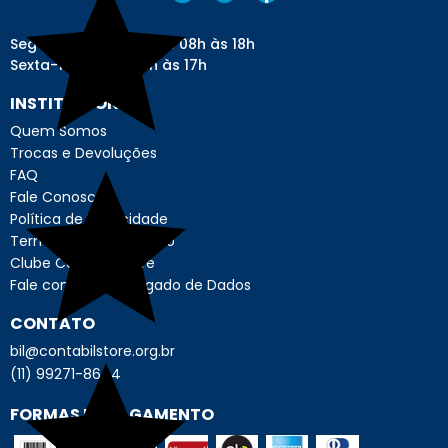
Segunda a quinta: das 08h às 18h
Sexta-feira: das 08h às 17h
INSTITUCIONAL
Quem Somos
Trocas e Devoluções
FAQ
Fale Conosco
Política de Privacidade
Termo de Uso - Usuário
Clube Contábil Store
Fale com o Encarregado de Dados
CONTATO
bil@contabilstore.org.br
(11) 99271-8644
FORMAS DE PAGAMENTO