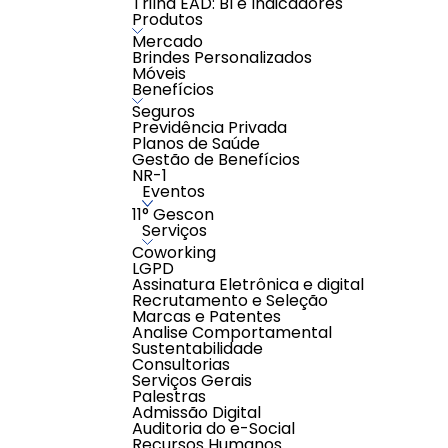
Trilha EAD: BI e Indicadores
Produtos
Mercado
Brindes Personalizados
Móveis
Benefícios
Seguros
Previdência Privada
Planos de Saúde
Gestão de Benefícios
NR-1
Eventos
11° Gescon
Serviços
Coworking
LGPD
Assinatura Eletrônica e digital
Recrutamento e Seleção
Marcas e Patentes
Analise Comportamental
Sustentabilidade
Consultorias
Serviços Gerais
Palestras
Admissão Digital
Auditoria do e-Social
Recursos Humanos