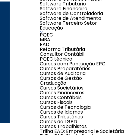
Software Tributário
Software Financeiro
Software de Controladoria
Software de Atendimento
ENDEREÇO
LOJAS
Software Terceiro Setor
Educação
PQEC
MBA
EAD
Segunda à Sexta-
Reforma Tributária
feira das 08h00 às
Consultor Contábil
17h00
PQEC técnico
Cursos com Pontuação EPC
Sábados das 08h00
Cursos Preparatórios
às 12h00
Cursos de Auditoria
(exceto feriados)
Cursos de Gestão
Graduação
Cursos Societários
Cursos Financeiros
Cursos Contábeis
Cursos Fiscais
Cursos de Tecnologia
Cursos de Idiomas
Criação e Desenvolvimento Agên
Cursos Tributários
Cursos de LGPD
Cursos Trabalhistas
Trilha EAD: Empresarial e Societária