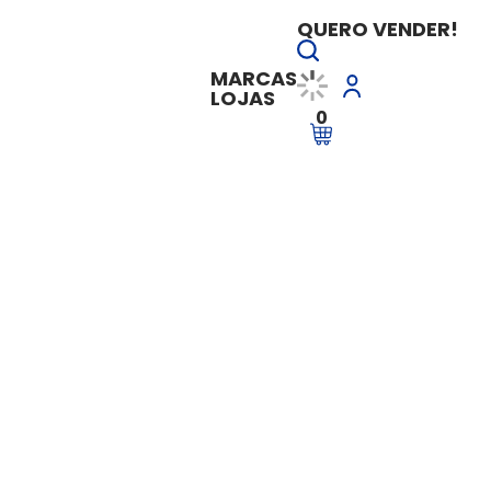
QUERO VENDER!
MARCAS
LOJAS
0
o encontrado para sua busca.
gitação ou tente refazer a pesquisa com outro termo.
Início