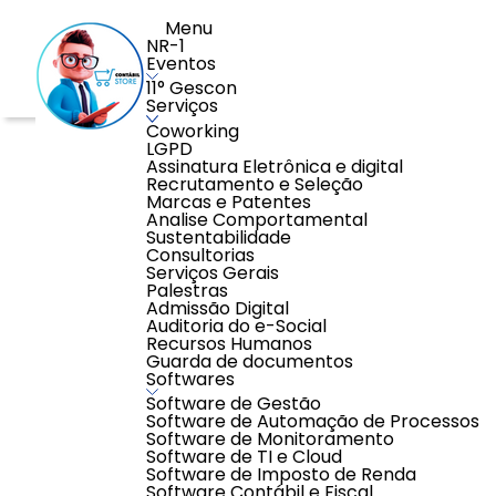
Menu
NR-1
Eventos
11° Gescon
Serviços
Coworking
LGPD
Assinatura Eletrônica e digital
Recrutamento e Seleção
Marcas e Patentes
Analise Comportamental
Sustentabilidade
Consultorias
Serviços Gerais
Palestras
Nenhum resultad
Admissão Digital
Auditoria do e-Social
Verifique se ocorreu algum erro de di
Recursos Humanos
Guarda de documentos
Softwares
Software de Gestão
Software de Automação de Processos
Software de Monitoramento
Software de TI e Cloud
Software de Imposto de Renda
Software Contábil e Fiscal