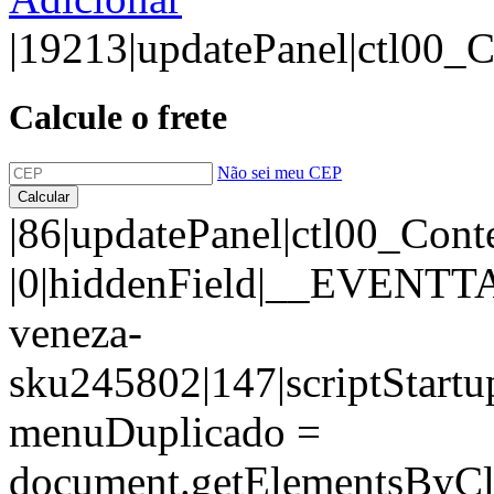
|19213|updatePanel|ctl00_
Calcule o frete
Não sei meu CEP
|86|updatePanel|ctl00_ContentPlaceHolder1_updatePanelLiteral| |0|hiddenField|__EVENTTARGET||0|hiddenField|__EVENTARGUMENT||0|hiddenField|__LASTFOCUS||109816|hiddenField|__VIEWSTATE|/wEPDwUJLTkwOTcwMzYwDxYkHhtiQXRySXRlbVByaW1hcmlvU2VsZWNpb25hZG9oHhNWYWxpZGF0ZVJlcXVlc3RNb2RlAgEeD2luY2lkZU9yY2FtZW50bwUFRmFsc2UeD3BmaWRTZWxlY2lvbmFkbwUGMjQ1ODAzHglQcm9kdXRvSWQCj4UIHhNlaFByb2R1dG9Db21iaW5hY2FvaB4ZRHRJdGVuc0F0cmlidXRvU2VjdW5kYXJpbzKXDwABAAAA/////wEAAAAAAAAADAIAAABOU3lzdGVtLkRhdGEsIFZlcnNpb249NC4wLjAuMCwgQ3VsdHVyZT1uZXV0cmFsLCBQdWJsaWNLZXlUb2tlbj1iNzdhNWM1NjE5MzRlMDg5BQEAAAAVU3lzdGVtLkRhdGEuRGF0YVRhYmxlAwAAABlEYXRhVGFibGUuUmVtb3RpbmdWZXJzaW9uCVhtbFNjaGVtYQtYbWxEaWZmR3JhbQMBAQ5TeXN0ZW0uVmVyc2lvbgIAAAAJAwAAAAYEAAAA6gs8P3htbCB2ZXJzaW9uPSIxLjAiIGVuY29kaW5nPSJ1dGYtMTYiPz4NCjx4czpzY2hlbWEgeG1sbnM9IiIgeG1sbnM6eHM9Imh0dHA6Ly93d3cudzMub3JnLzIwMDEvWE1MU2NoZW1hIiB4bWxuczptc2RhdGE9InVybjpzY2hlbWFzLW1pY3Jvc29mdC1jb206eG1sLW1zZGF0YSI+DQogIDx4czplbGVtZW50IG5hbWU9IlRhYmxlMSI+DQogICAgPHhzOmNvbXBsZXhUeXBlPg0KICAgICAgPHhzOnNlcXVlbmNlPg0KICAgICAgICA8eHM6ZWxlbWVudCBuYW1lPSJQcm9kdXRvRmlsaG9JRCIgdHlwZT0ieHM6aW50IiBtc2RhdGE6dGFyZ2V0TmFtZXNwYWNlPSIiIG1pbk9jY3Vycz0iMCIgLz4NCiAgICAgICAgPHhzOmVsZW1lbnQgbmFtZT0iU2t1IiB0eXBlPSJ4czpzdHJpbmciIG1zZGF0YTp0YXJnZXROYW1lc3BhY2U9IiIgbWluT2NjdXJzPSIwIiAvPg0KICAgICAgICA8eHM6ZWxlbWVudCBuYW1lPSJOb21lIiB0eXBlPSJ4czpzdHJpbmciIG1zZGF0YTp0YXJnZXROYW1lc3BhY2U9IiIgbWluT2NjdXJzPSIwIiAvPg0KICAgICAgICA8eHM6ZWxlbWVudCBuYW1lPSJBdHJpYnV0b0l0ZW1JRCIgdHlwZT0ieHM6aW50IiBtc2RhdGE6dGFyZ2V0TmFtZXNwYWNlPSIiIG1pbk9jY3Vycz0iMCIgLz4NCiAgICAgICAgPHhzOmVsZW1lbnQgbmFtZT0iZXN0b3F1ZSIgdHlwZT0ieHM6aW50IiBtc2RhdGE6dGFyZ2V0TmFtZXNwYWNlPSIiIG1pbk9jY3Vycz0iMCIgLz4NCiAgICAgICAgPHhzOmVsZW1lbnQgbmFtZT0icHJlY29ub3JtYWwiIHR5cGU9InhzOmRlY2ltYWwiIG1zZGF0YTp0YXJnZXROYW1lc3BhY2U9IiIgbWluT2NjdXJzPSIwIiAvPg0KICAgICAgICA8eHM6ZWxlbWVudCBuYW1lPSJwcmVjb3Byb21vY2FvIiB0eXBlPSJ4czpkZWNpbWFsIiBtc2RhdGE6dGFyZ2V0TmFtZXNwYWNlPSIiIG1pbk9jY3Vycz0iMCIgLz4NCiAgICAgICAgPHhzOmVsZW1lbnQgbmFtZT0iUHJpbmNpcGFsIiB0eXBlPSJ4czpzdHJpbmciIG1zZGF0YTp0YXJnZXROYW1lc3BhY2U9IiIgbWluT2NjdXJzPSIwIiAvPg0KICAgICAgICA8eHM6ZWxlbWVudCBuYW1lPSJEaXNwb25pdmVsIiB0eXBlPSJ4czpzdHJpbmciIG1zZGF0YTp0YXJnZXROYW1lc3BhY2U9IiIgbWluT2NjdXJzPSIwIiAvPg0KICAgICAgICA8eHM6ZWxlbWVudCBuYW1lPSJPcmRlbSIgdHlwZT0ieHM6aW50IiBtc2RhdGE6dGFyZ2V0TmFtZXNwYWNlPSIiIG1pbk9jY3Vycz0iMCIgLz4NCiAgICAgIDwveHM6c2VxdWVuY2U+DQogICAgPC94czpjb21wbGV4VHlwZT4NCiAgPC94czplbGVtZW50Pg0KICA8eHM6ZWxlbWVudCBuYW1lPSJ0bXBEYXRhU2V0IiBtc2RhdGE6SXNEYXRhU2V0PSJ0cnVlIiBtc2RhdGE6TWFpbkRhdGFUYWJsZT0iVGFibGUxIiBtc2RhdGE6VXNlQ3VycmVudExvY2FsZT0idHJ1ZSI+DQogICAgPHhzOmNvbXBsZXhUeXBlPg0KICAgICAgPHhzOmNob2ljZSBtaW5PY2N1cnM9IjAiIG1heE9jY3Vycz0idW5ib3VuZGVkIiAvPg0KICAgIDwveHM6Y29tcGxleFR5cGU+DQogIDwveHM6ZWxlbWVudD4NCjwveHM6c2NoZW1hPgYFAAAAgAE8ZGlmZmdyOmRpZmZncmFtIHhtbG5zOm1zZGF0YT0idXJuOnNjaGVtYXMtbWljcm9zb2Z0LWNvbTp4bWwtbXNkYXRhIiB4bWxuczpkaWZmZ3I9InVybjpzY2hlbWFzLW1pY3Jvc29mdC1jb206eG1sLWRpZmZncmFtLXYxIiAvPgQDAAAADlN5c3RlbS5WZXJzaW9uBAAAAAZfTWFqb3IGX01pbm9yBl9CdWlsZAlfUmV2aXNpb24AAAAACAgICAIAAAAAAAAA//////////8LHglSZWVzY3JpdGEFLi9wcm9kdXRvcy9tb3ZlaXMvZXNjcml2YW5pbmhhLXZlbmV6YS1za3UyNDU4MDIeGmF0ckl0ZW1QcmltYXJpb1NlbGVjaW9uYWRvAraHAR4cYXRySXRlbVNlY3VuZGFyaW9TZWxlY2lvbmFkb2YeHWJBdHJJdGVtU2VjdW5kYXJpb1NlbGVjaW9uYWRvaB4GTG9qYUlkAsILHgZQcm9kSUQCj4UIHhFsaXN0YVByZWNvQXRhY2FkbzLmCgABAAAA/////wEAAAAAAAAADAIAAABOU3lzdGVtLkRhdGEsIFZlcnNpb249NC4wLjAuMCwgQ3VsdHVyZT1uZXV0cmFsLCBQdWJsaWNLZXlUb2tlbj1iNzdhNWM1NjE5MzRlMDg5BQEAAAAVU3lzdGVtLkRhdGEuRGF0YVRhYmxlAwAAABlEYXRhVGFibGUuUmVtb3RpbmdWZXJzaW9uCVhtbFNjaGVtYQtYbWxEaWZmR3JhbQMBAQ5TeXN0ZW0uVmVyc2lvbgIAAAAJAwAAAAYEAAAAuQc8P3htbCB2ZXJzaW9uPSIxLjAiIGVuY29kaW5nPSJ1dGYtMTYiPz4NCjx4czpzY2hlbWEgeG1sbnM9IiIgeG1sbnM6eHM9Imh0dHA6Ly93d3cudzMub3JnLzIwMDEvWE1MU2NoZW1hIiB4bWxuczptc2RhdGE9InVybjpzY2hlbWFzLW1pY3Jvc29mdC1jb206eG1sLW1zZGF0YSI+DQogIDx4czplbGVtZW50IG5hbWU9IlRhYmxlMSI+DQogICAgPHhzOmNvbXBsZXhUeXBlPg0KICAgICAgPHhzOnNlcXVlbmNlPg0KICAgICAgICA8eHM6ZWxlbWVudCBuYW1lPSJQcm9kdXRvRmlsaG9fUHJlY29BdGFjYWRvIiB0eXBlPSJ4czppbnQiIG1zZGF0YTp0YXJnZXROYW1lc3BhY2U9IiIgbWluT2NjdXJzPSIwIiAvPg0KICAgICAgICA8eHM6ZWxlbWVudCBuYW1lPSJQcm9kdXRvRmlsaG9JRCIgdHlwZT0ieHM6aW50IiBtc2RhdGE6dGFyZ2V0TmFtZXNwYWNlPSIiIG1pbk9jY3Vycz0iMCIgLz4NCiAgICAgICAgPHhzOmVsZW1lbnQgbmFtZT0iUHJlY29BdGFjYWRvIiB0eXBlPSJ4czpkZWNpbWFsIiBtc2RhdGE6dGFyZ2V0TmFtZXNwYWNlP