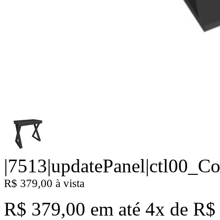
|7513|updatePanel|ctl00_C
R$ 379,00
à vista
R$ 379,00
em até
4x de R$