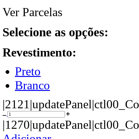
Ver Parcelas
Selecione as opções:
Revestimento:
Preto
Branco
|2121|updatePanel|ctl00_C
|1270|updatePanel|ctl00_C
Adicionar