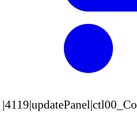
|4119|updatePanel|ctl00_C