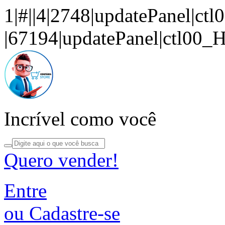
1|#||4|2748|updatePanel|ct
|67194|updatePanel|ctl00_
Incrível como você
Quero vender!
Entre
ou Cadastre-se