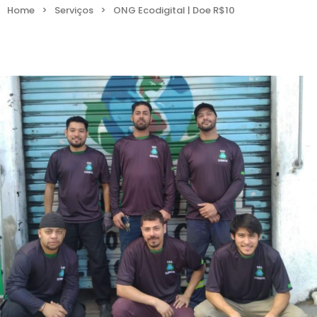
Home
>
Serviços
>
ONG Ecodigital | Doe R$10