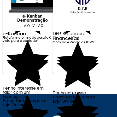
e-Kanban
DFR Soluções
Financeiras
Plataforma online de gestão à
vista para o contador
Compra e Venda de ICMS
Tenho interesse em
falar com um
Tenho interesse
Especialista
Preço Exclusivo para
Preço Exclusivo para
Loja Online
Loja Online