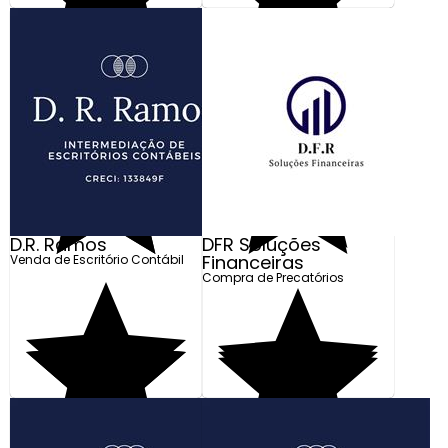
Fale Conosco
Tenho Interesse
Preço Exclusivo para
Preço Exclusivo para
Loja Online
Loja Online
D.R. Ramos
DFR Soluções
Financeiras
Venda de Escritório Contábil
Compra de Precatórios