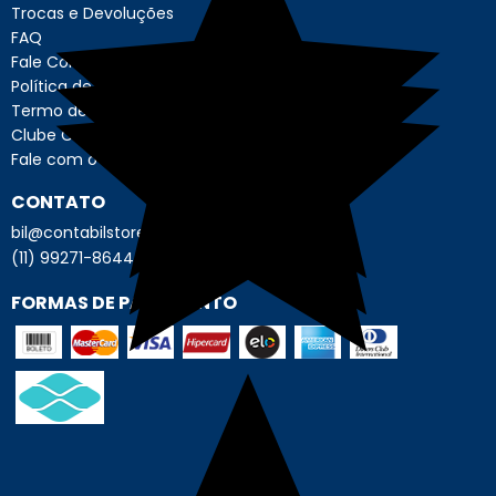
Trocas e Devoluções
FAQ
Fale Conosco
Política de Privacidade
Termo de Uso - Usuário
Clube Contábil Store
Fale com o Encarregado de Dados
CONTATO
bil@contabilstore.org.br
(11) 99271-8644
FORMAS DE PAGAMENTO