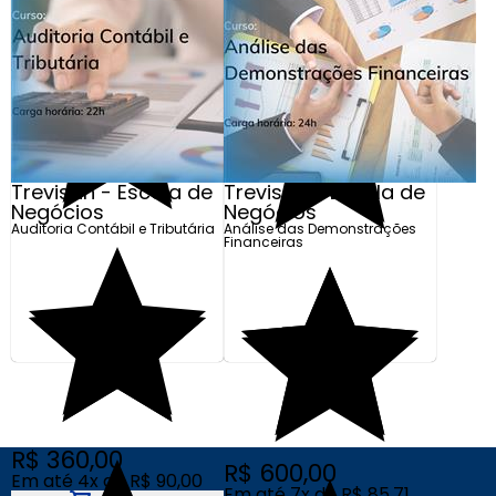
R$ 360,00
R$ 600,00
Em até 4x de R$ 90,00
Em até 7x de R$ 85,71
Adicionar
Adicionar
Trevisan - Escola de
Trevisan - Escola de
Negócios
Negócios
Auditoria Contábil e Tributária
Análise das Demonstrações
Financeiras
R$ 360,00
R$ 600,00
Em até 4x de R$ 90,00
Em até 7x de R$ 85,71