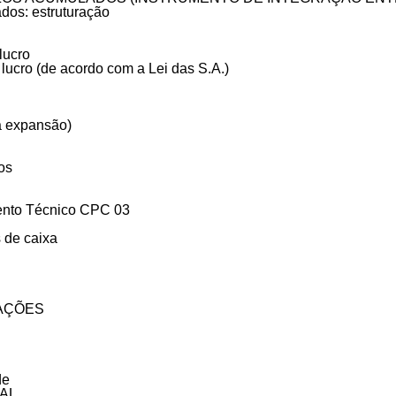
dos: estruturação
 lucro
 lucro (de acordo com a Lei das S.A.)
a expansão)
dos
mento Técnico CPC 03
 de caixa
IAÇÕES
de
IAL