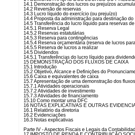
14.1 Demonstração dos lucros ou prejuízos acumula
14.2 Reversão de reservas
14.3 Lucro líquido do exercício (ou prejuízo)
14.4 Proposta da administração para destinação do
14.5 Transferência do lucro líquido para reservas de
14.5.1 Reserva Legal
14.5.2 Reservas estatutárias
14.5.3 Reserva para contingências
14.5.4 Reserva orçamentária (reserva de lucros par
14.5.5 Reserva de lucros a realizar
14.5 Dividendos
14.5.1 Transferências do lucro líquido para dividen
15 DEMONSTRAÇÃO DOS FLUXOS DE CAIXA
15.1 Introdução
15.2 Objetivo, Alcance e Definições do Pronuncia
15.6 Caixa e equivalentes de caixa
15.7 Apresentação de uma demonstração dos fluxos
15.7.1 Atividades operacionais
15.7.2 Atividades de investimento
15.7.3 Atividades de financiamento
15.10 Como montar uma DFC
16 NOTAS EXPLICATIVAS E OUTRAS EVIDENC
16.1 Relatório da diretoria
16.2 Evidenciações
16.3 Notas explicativas
Parte IV - Aspectos Fiscais e Legais da Contabilida
17 IMPOSTO DE RENDA E CONTRIBUIÇÃO SOC