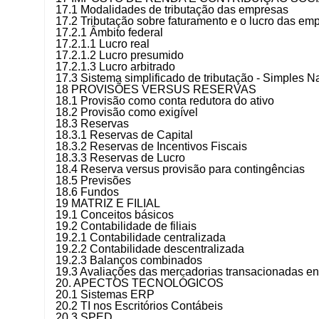
17.1 Modalidades de tributação das empresas
17.2 Tributação sobre faturamento e o lucro das em
17.2.1 Âmbito federal
17.2.1.1 Lucro real
17.2.1.2 Lucro presumido
17.2.1.3 Lucro arbitrado
17.3 Sistema simplificado de tributação - Simples N
18 PROVISÕES VERSUS RESERVAS
18.1 Provisão como conta redutora do ativo
18.2 Provisão como exigível
18.3 Reservas
18.3.1 Reservas de Capital
18.3.2 Reservas de Incentivos Fiscais
18.3.3 Reservas de Lucro
18.4 Reserva versus provisão para contingências
18.5 Previsões
18.6 Fundos
19 MATRIZ E FILIAL
19.1 Conceitos básicos
19.2 Contabilidade de filiais
19.2.1 Contabilidade centralizada
19.2.2 Contabilidade descentralizada
19.2.3 Balanços combinados
19.3 Avaliações das mercadorias transacionadas entre
20. APECTOS TECNOLÓGICOS
20.1 Sistemas ERP
20.2 TI nos Escritórios Contábeis
20.3 SPED