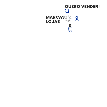
QUERO VENDER!
MARCAS
LOJAS
0
 Comercial - Enfoque básico para assistentes e técnicos em contab
Contabilidade Com
assistentes e técn
Vendido e entregue por
Instituto F
R$ 49,99
R$ 300,00
à v
Ver Parcelas
Adicionar