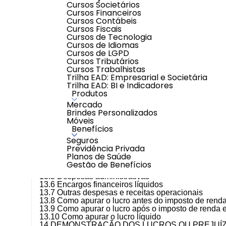
Cursos Societários
10.2 Férias
Cursos Financeiros
10.3 13º salário
Cursos Contábeis
11 ATIVO NÃO CIRCULANTE -IMOBILIZADO E 
Cursos Fiscais
11.1 Imobilizado
Cursos de Tecnologia
11.2 Depreciação
Cursos de Idiomas
11.3 Amortização
Cursos de LGPD
11.4 Exaustão
Cursos Tributários
11.5 Redução ao Valor Recuperável de Ativos (Impa
Cursos Trabalhistas
Trilha EAD: Empresarial e Societária
Parte III - Demonstrações Financeiras
Trilha EAD: BI e Indicadores
12 BALANÇO PATRIMONIAL
Produtos
12.1 Relatórios contábeis
Mercado
12.2 Balanço patrimonial
Brindes Personalizados
12.2.1 Ativo
Móveis
12.2.2 Passivo
Benefícios
12.2.3 Patrimônio Líquido
13 DEMONSTRAÇÃO DO RESULTADO DO EXER
Seguros
13.1 Como apurar a receita líquida
Previdência Privada
13.2 Como apurar o lucro (operacional) bruto
Planos de Saúde
13.3 Como apurar o lucro (operacional) líquido
Gestão de Benefícios
13.4 Despesas com vendas
13.5 Despesas administrativas
13.6 Encargos financeiros líquidos
13.7 Outras despesas e receitas operacionais
13.8 Como apurar o lucro antes do imposto de renda 
13.9 Como apurar o lucro após o imposto de renda e 
13.10 Como apurar o lucro líquido
14 DEMONSTRAÇÃO DOS LUCROS OU PREJUÍZ