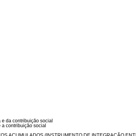
DEPRECIAÇÃO
irment Test)
CÍCIO
e da contribuição social
a contribuição social
OS ACUMULADOS (INSTRUMENTO DE INTEGRAÇÃO ENTRE