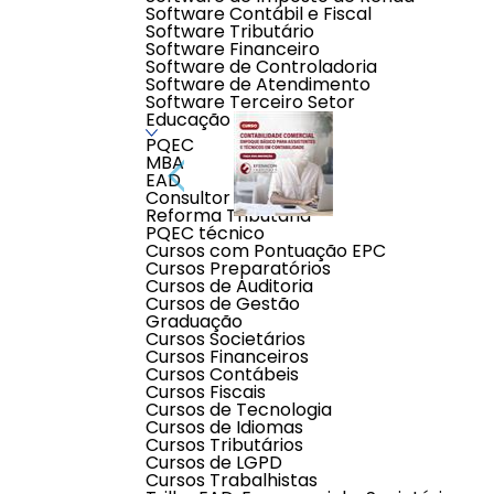
Software Contábil e Fiscal
Software Tributário
Software Financeiro
Software de Controladoria
Software de Atendimento
Software Terceiro Setor
Educação
PQEC
MBA
EAD
Consultor Contábil
Reforma Tributária
PQEC técnico
Cursos com Pontuação EPC
Cursos Preparatórios
Cursos de Auditoria
Descrição do produto
Cursos de Gestão
Graduação
Cursos Societários
Conteúdo Programático:
Cursos Financeiros
Cursos Contábeis
Parte I - Introdução à Contabilidade Comercial
Cursos Fiscais
1 CLASSIFICAÇÃO DE SOCIEDADES
Cursos de Tecnologia
1.1 As sociedades no Novo Código Civil
Cursos de Idiomas
1.2 Objetivo social no nome empresarial
Cursos Tributários
1.3 Classificação das sociedades
Cursos de LGPD
1.4 Sociedade empresária
Cursos Trabalhistas
1.5 Sociedade limitada