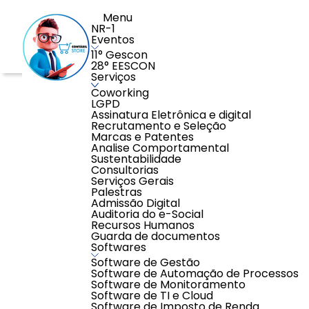
Menu
NR-1
Eventos
11° Gescon
28° EESCON
Serviços
Home
>
Educação
>
Cursos Contábeis
>
Contabilidade
Coworking
LGPD
Assinatura Eletrônica e digital
Recrutamento e Seleção
Marcas e Patentes
Analise Comportamental
Sustentabilidade
Consultorias
Serviços Gerais
Palestras
Admissão Digital
Auditoria do e-Social
Recursos Humanos
Guarda de documentos
Softwares
Software de Gestão
Software de Automação de Processos
Software de Monitoramento
Software de TI e Cloud
Software de Imposto de Renda